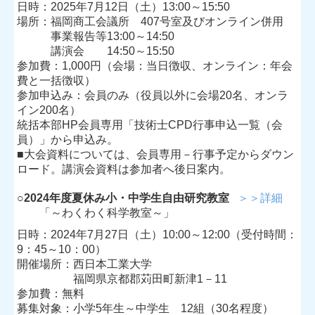
日時：2025年7月12日（土）13:00～15:50
場所：福岡商工会議所 407号室及びオンライン併用
事業報告等13:00～14:50
講演会 14:50～15:50
参加費：1,000円（会場：当日徴収、オンライン：年会
費と一括徴収）
参加申込み：会員のみ（役員以外に会場20名、オンラ
イン200名）
統括本部HP会員専用「技術士CPD行事申込一覧（会
員）」から申込み。
■
大会資料については、会員専用－行事予定からダウン
ロード。講演会資料は参加者へ後日案内。
○
2024年度夏休み小・中学生自由研究教室
＞＞詳細
「
～わくわく科学教室～」
日時：2024年7月27日（土）10:00～12:00
（受付時間：
9：45～10：00）
開催場所：
西日本工業大学
福岡県京都郡苅田町新津1－11
参加費：無料
募集対象：小学5年生～中学生 12組（30名程度）