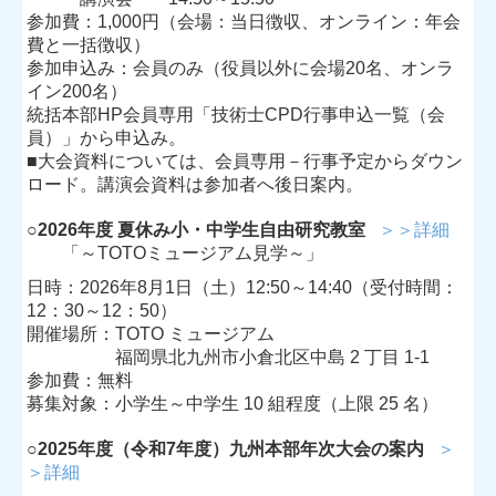
参加費：1,000円（会場：当日徴収、オンライン：年会
PHOTO
費と一括徴収）
参加申込み：会員のみ（役員以外に会場20名、オンラ
リンク
イン200名）
統括本部HP会員専用「技術士CPD行事申込一覧（会
アクセス・事務所案内
員）」から申込み。
■
大会資料については、会員専用－行事予定からダウン
サイトマップ
ロード。講演会資料は参加者へ後日案内。
○
2026年度 夏休み小・中学生自由研究教室
＞＞詳細
「
～TOTOミュージアム見学～」
日時：2026年8月1日（土）12:50～14:40
（受付時間：
12：30～12：50）
開催場所：
TOTO ミュージアム
福岡県北九州市小倉北区中島 2 丁目 1-1
参加費：無料
募集対象：小学生～中学生 10 組程度（上限 25 名）
○2025年度（令和7年度）九州本部年次大会の案内
＞
＞詳細