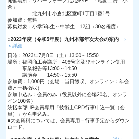
開催場所：リバーウォーク北九州4F 「地図工房 小
倉」
北九州市小倉北区室町1丁目1番1号
参加費：無料
募集対象：小学5年生～中学生 12組（30名程度）
○
2023年度（令和5年度）九州本部年次大会の案内
＞
＞詳細
日時：2023年7月8日（土）13:00～15:50
場所：福岡商工会議所 408号室及びオンライン併用
事業報告等13:00～14:50
講演会 14:50～15:50
参加費：1,000円（会場：当日徴収、オンライン：年会
費と一括徴収）
参加申込み：会員のみ（役員以外に会場20名、オンラ
イン100名）
統括本部HP会員専用「技術士CPD行事申込一覧（会
員）」から申込み。
■
大会資料については、会員専用－行事予定からダウン
ロード。