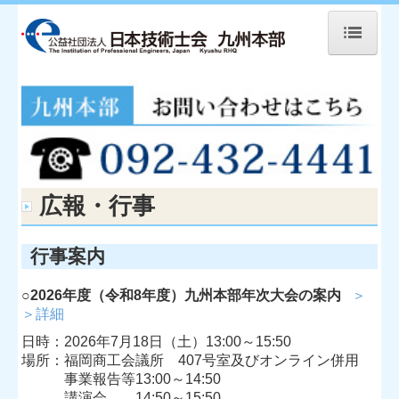
HOME
概要と構成
CPDの案内
本部の活動
広報・行事
県支部活動
技術の相談
行事案内
技術士を目指す方へ
○2026年度（令和8年度）九州本部年次大会の案内
＞
＞詳細
試験の情報
日時：2026年7月18日（土）13:00～15:50
広報・行事
場所：福岡商工会議所 407号室及びオンライン併用
事業報告等13:00～14:50
書籍等の案内
講演会 14:50～15:50